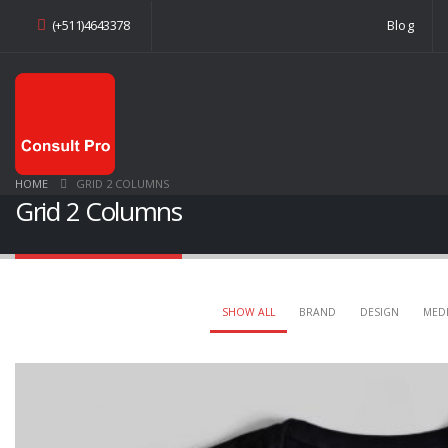
(+511)4643378
Blog
HOME
GRID 2 COLUMNS
Grid 2 Columns
SHOW ALL
BRAND
DESIGN
MED