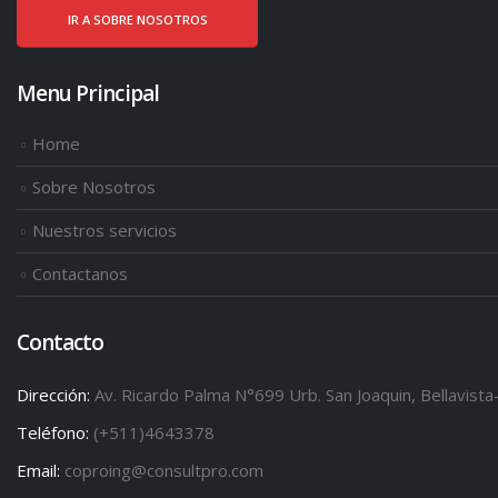
IR A SOBRE NOSOTROS
Menu Principal
Home
Sobre Nosotros
Nuestros servicios
Contactanos
Contacto
Dirección:
Av. Ricardo Palma N°699 Urb. San Joaquin, Bellavista
Teléfono:
(+511)4643378
Email:
coproing@consultpro.com