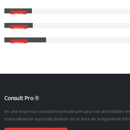
Gallery
BRAND
Medias
MEDIAS
Full Width Video
MEDIAS
Consult Pro ®
es una empresa consultora privada peruana con actividades en 
esencialmente especializándose en el área de la ingeniería Eléct