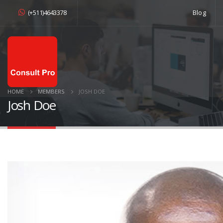
(+511)4643378
Blog
HOME
MEMBERS
JOSH DOE
Josh Doe