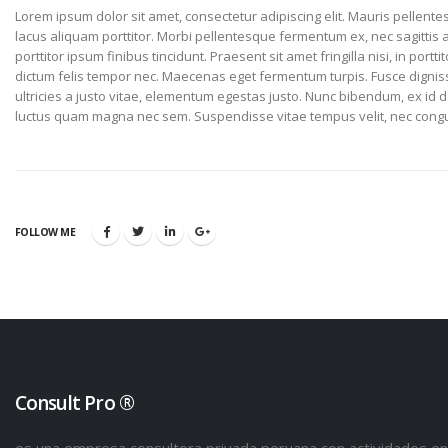
Lorem ipsum dolor sit amet, consectetur adipiscing elit. Mauris pellente
lacus aliquam porttitor. Morbi pellentesque fermentum ex, nec sagittis 
porttitor ipsum finibus tincidunt. Praesent sit amet fringilla nisi, in portt
dictum felis tempor nec. Maecenas eget fermentum turpis. Fusce dignissim
ultricies a justo vitae, elementum egestas justo. Nunc bibendum, ex id dap
luctus quam magna nec sem. Suspendisse vitae tempus velit, nec cong
FOLLOW ME
Consult Pro ®