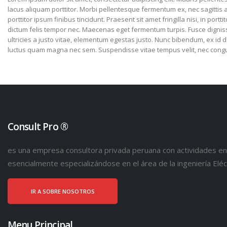
lacus aliquam porttitor. Morbi pellentesque fermentum ex, nec sagittis 
porttitor ipsum finibus tincidunt. Praesent sit amet fringilla nisi, in portt
dictum felis tempor nec. Maecenas eget fermentum turpis. Fusce dignissim
ultricies a justo vitae, elementum egestas justo. Nunc bibendum, ex id dap
luctus quam magna nec sem. Suspendisse vitae tempus velit, nec cong
Consult Pro ®
es una empresa consultora privada peruana con actividades en 
esencialmente especializándose en el área de la ingeniería Eléct
IR A SOBRE NOSOTROS
Menu Principal