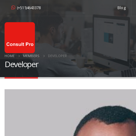
(+511)4643378
Blog
HOME
MEMBERS
DEVELOPER
Developer