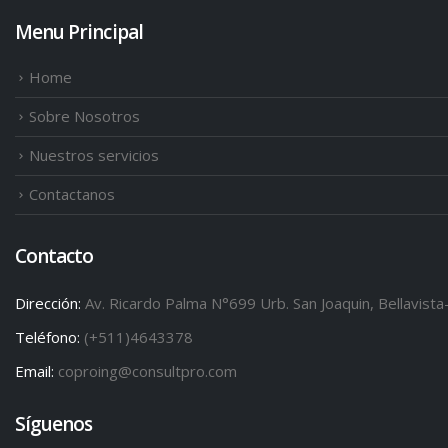
Menu Principal
Home
Sobre Nosotros
Nuestros servicios
Contactanos
Contacto
Dirección:
Av. Ricardo Palma N°699 Urb. San Joaquin, Bellavista
Teléfono:
(+511)4643378
Email:
coproing@consultpro.com
Síguenos