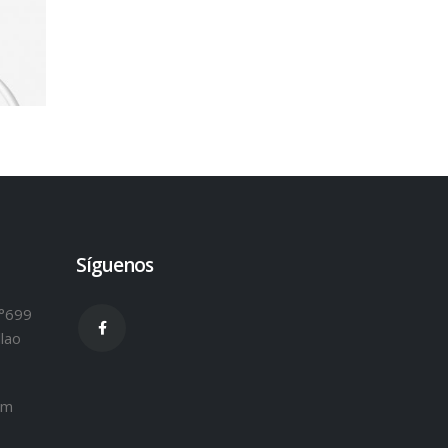
Síguenos
N°699
llao
om