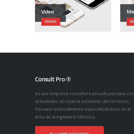
Video
Me
MEDIAS
ME
Consult Pro ®
es una empresa consultora privada peruana con
actividades en toda la extensión del territorio
Peruano esencialmente especializándose en el
área de la ingeniería Eléctrica.