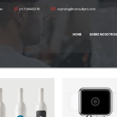
ao
(+511)4643378
coproing@consultpro.com
HOME
SOBRE NOSOTROS