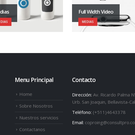
dias
Full Width Video
DIAS
MEDIAS
Menu Principal
Contacto
Home
Dirección:
Av. Ricardo Palma 
Urb. San Joaquin, Bellavista-Ca
Sobre Nosotros
Teléfono:
(+511)4643378
Nuestros servicios
Email:
coproing@consultpro.c
Contactanos