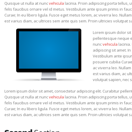
Quisque ut nulla at nunc
vehicula
lacinia. Proin adipiscing porta tellus, u
felis faucibus ornare vel id metus. Vestibulum ante ipsum primis in fauci
Curae; In eu libero ligula. Fusce eget metus lorem, ac viverra leo. Nullam
est varius diam, ac ultrices sem ante quis sem. Proin ultricies volutpat sa
Lorem ipsum dolor sit 
pellentesque neque eg
nunc
vehicula
lacinia.
adipiscing sit amet. In
Vestibulum ante ipsum 
posuere cubilia Curae;
ac viverra leo. Nullam
est varius diam, ac ul
volutpat sapien, nec sc
Lorem ipsum dolor sit amet, consectetur adipiscing elit. Curabitur pel
Quisque ut nulla at nunc
vehicula
lacinia. Proin adipiscing porta tellus, u
felis faucibus ornare vel id metus. Vestibulum ante ipsum primis in fauci
Curae; In eu libero ligula. Fusce eget metus lorem, ac viverra leo. Nullam
est varius diam, ac ultrices sem ante quis sem. Proin ultricies volutpat sa