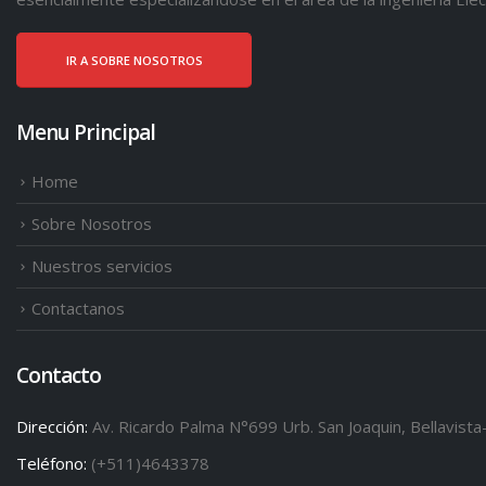
IR A SOBRE NOSOTROS
Menu Principal
Home
Sobre Nosotros
Nuestros servicios
Contactanos
Contacto
Dirección:
Av. Ricardo Palma N°699 Urb. San Joaquin, Bellavista
Teléfono:
(+511)4643378