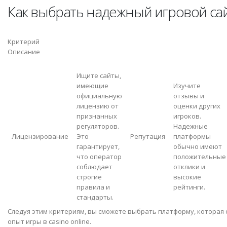
Как выбрать надежный игровой са
Критерий
Описание
Ищите сайты,
имеющие
Изучите
официальную
отзывы и
лицензию от
оценки других
признанных
игроков.
регуляторов.
Надежные
Лицензирование
Это
Репутация
платформы
гарантирует,
обычно имеют
что оператор
положительные
соблюдает
отклики и
строгие
высокие
правила и
рейтинги.
стандарты.
Следуя этим критериям, вы сможете выбрать платформу, которая
опыт игры в casino online.