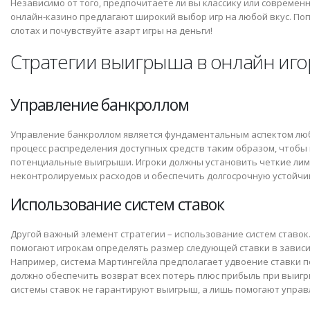
Независимо от того, предпочитаете ли вы классику или современ
онлайн-казино предлагают широкий выбор игр на любой вкус. Поп
слотах и почувствуйте азарт игры на деньги!
Стратегии выигрыша в онлайн иго
Управление банкроллом
Управление банкроллом является фундаментальным аспектом люб
процесс распределения доступных средств таким образом, чтоб
потенциальные выигрыши. Игроки должны установить четкие лими
неконтролируемых расходов и обеспечить долгосрочную устойчи
Использование систем ставок
Другой важный элемент стратегии – использование систем ставок
помогают игрокам определять размер следующей ставки в зависи
Например, система Мартингейла предполагает удвоение ставки п
должно обеспечить возврат всех потерь плюс прибыль при выигр
системы ставок не гарантируют выигрыш, а лишь помогают управ