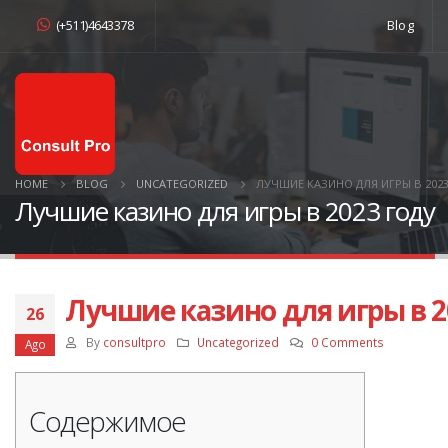
(+511)4643378
Blog
HOME
BLOG
UNCATEGORIZED
ЛУЧШИЕ КАЗИНО ДЛЯ ИГРЫ В 2023
Лучшие казино для игры в 2023 году
Лучшие казино для игры в 2
26
By
consultpro
Uncategorized
0 Comments
Ago
Содержимое