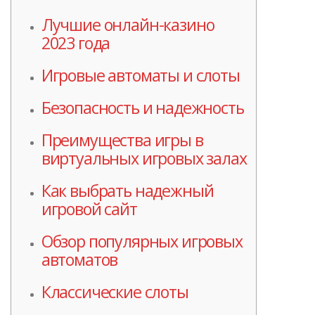
Лучшие онлайн-казино
2023 года
Игровые автоматы и слоты
Безопасность и надежность
Преимущества игры в
виртуальных игровых залах
Как выбрать надежный
игровой сайт
Обзор популярных игровых
автоматов
Классические слоты