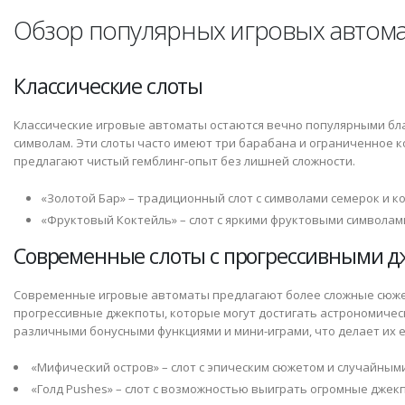
Обзор популярных игровых автом
Классические слоты
Классические игровые автоматы остаются вечно популярными бл
символам. Эти слоты часто имеют три барабана и ограниченное к
предлагают чистый гемблинг-опыт без лишней сложности.
«Золотой Бар» – традиционный слот с символами семерок и к
«Фруктовый Коктейль» – слот с яркими фруктовыми символам
Современные слоты с прогрессивными 
Современные игровые автоматы предлагают более сложные сюжет
прогрессивные джекпоты, которые могут достигать астрономичес
различными бонусными функциями и мини-играми, что делает их
«Мифический остров» – слот с эпическим сюжетом и случайным
«Голд Рushes» – слот с возможностью выиграть огромные джек