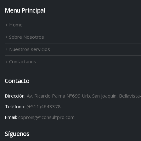
Menu Principal
Home
Sobre Nosotros
Nuestros servicios
Contactanos
Contacto
Dirección:
Av. Ricardo Palma N°699 Urb. San Joaquin, Bellavista
Teléfono:
(+511)4643378
Email:
coproing@consultpro.com
Síguenos