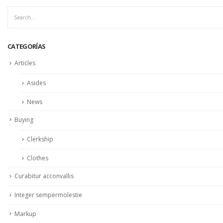
CATEGORÍAS
Articles
Asides
News
Buying
Clerkship
Clothes
Curabitur acconvallis
Integer sempermolestie
Markup