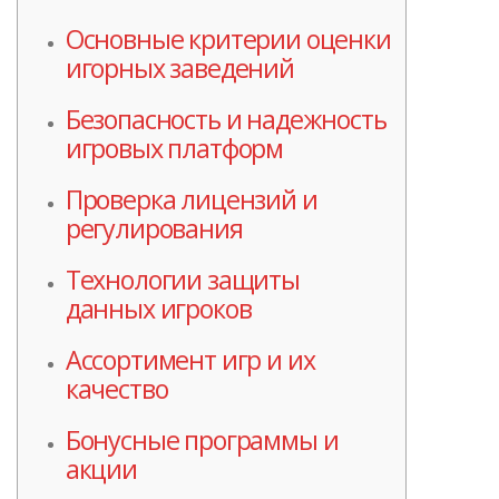
Основные критерии оценки
игорных заведений
Безопасность и надежность
игровых платформ
Проверка лицензий и
регулирования
Технологии защиты
данных игроков
Ассортимент игр и их
качество
Бонусные программы и
акции