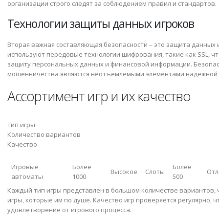
организации строго следят за соблюдением правил и стандартов.
Технологии защиты данных игроков
Вторая важная составляющая безопасности – это защита данных
используют передовые технологии шифрования, такие как SSL, ч
защиту персональных данных и финансовой информации. Безопас
мошенничества являются неотъемлемыми элементами надежной 
Ассортимент игр и их качество
Тип игры
Количество вариантов
Качество
Игровые
Более
Более
Высокое
Слоты
Отл
автоматы
1000
500
Каждый тип игры представлен в большом количестве вариантов, 
игры, которые им по душе. Качество игр проверяется регулярно,
удовлетворение от игрового процесса.