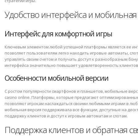
стратегии игры.
Удобство интерфейса и мобильная
Интерфейс для комфортной игры
Ключевым элементом любой успешной платформы является ее ин
позволяет пользователям легко находить игровые автоматы, слот
управлять своим счетом и получать доступ к разнообразным бону
интерфейса значительно повышает удовлетворенность клиентов 
Особенности мобильной версии
С ростом популярности смартфонов и планшетов, мобильные вер
casino online. Платформы, которые предлагают оптимизированны
позволяют игрокам наслаждаться своими любимыми играми в любо
мобильная версия поддерживала все функции, доступные на деск
поддержку клиентов и доступ к игровым автоматам и слотам.
Поддержка клиентов и обратная св